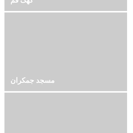
کهک قم
مسجد جمکران