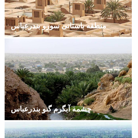
منطقه باستانی سورو بندرعباس
چشمه آبگرم گنو بندرعباس