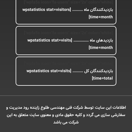
[wpfa5s icon="fa-users" size="2x" color="white"]
بازدیدکنندگان ماه .........
[wpstatistics stat=visitors
time=month]
[wpfa5s icon="fa-users" size="2x" color="white"]
بازدیدهای ماه .............
[wpstatistics stat=visits
time=month]
[wpfa5s icon="fa-users" size="2x" color="white"]
بازدیدکنندگان کل .........
[wpstatistics stat=visits
time=total]
اطلاعات این سایت توسط شرکت فنی مهندسی طلوع زاینده رود مدیریت و
سفارشی سازی می گردد و کلیه حقوق مادی و معنوی سایت متعلق به این
شرکت می باشد