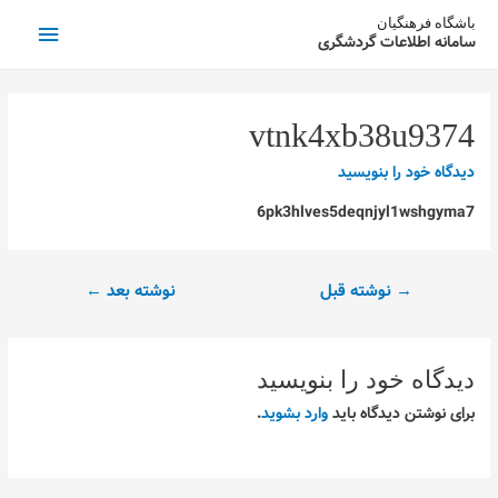
فهرست
باشگاه فرهنگیان
سامانه اطلاعات گردشگری
اصلی
vtnk4xb38u9374
دیدگاه‌ خود را بنویسید
6pk3hlves5deqnjyl1wshgyma7
راهبری
→
نوشته قبل
نوشته بعد
←
نوشته
دیدگاه‌ خود را بنویسید
برای نوشتن دیدگاه باید
وارد بشوید
.