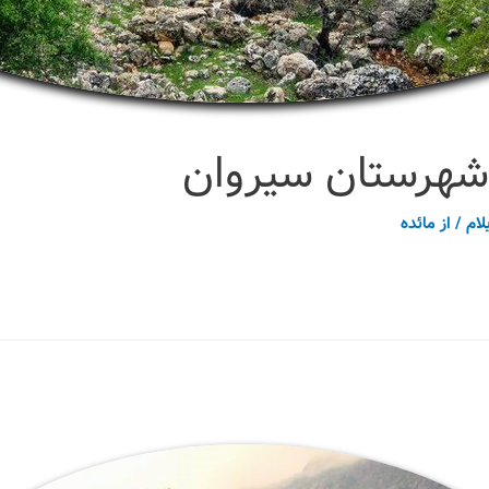
شهرستان سیروان
لام
/ از
مائده