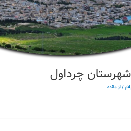
شهرستان چرداول
لام
/ از
مائده