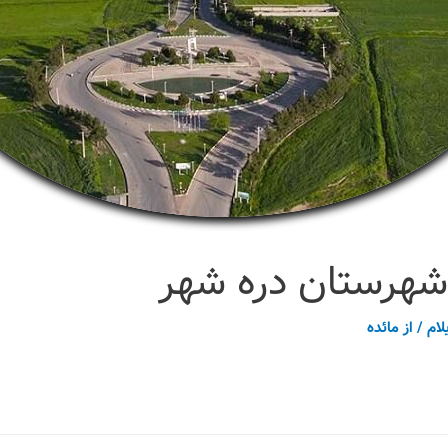
هرستان دره شهر
لام
/ از
مائده