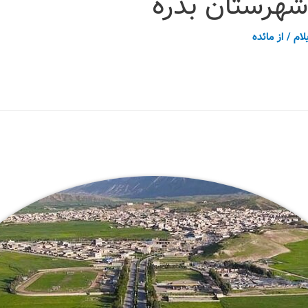
هرستان بدره
لام
/ از
مائده