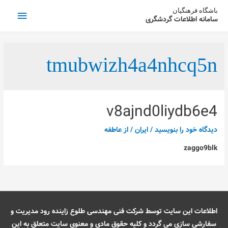
فهرست
باشگاه فرهنگیان
سامانه اطلاعات گردشگری
اصلی
tmubwizh4a4nhcq5n
v8ajnd0liydb6e4
دیدگاه‌ خود را بنویسید
/
ایران
/ از
عاطفه
zaggo9blk
اطلاعات این سایت توسط شرکت فنی مهندسی طلوع زاینده رود مدیریت و
سفارشی سازی می گردد و کلیه حقوق مادی و معنوی سایت متعلق به این