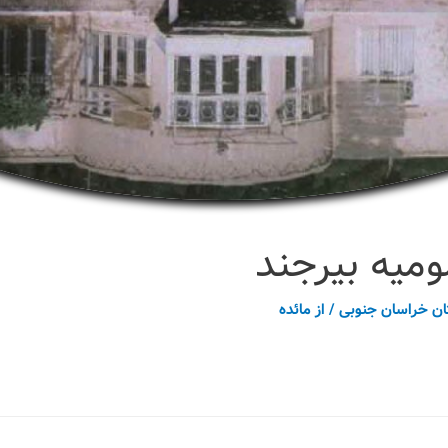
میه بیرجند
ان خراسان جنوبی
/ از
مائده