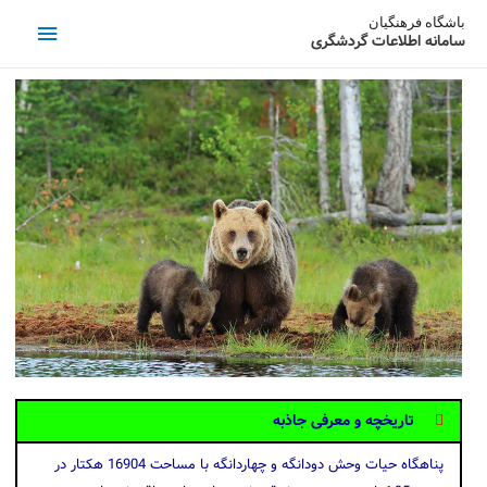
باشگاه فرهنگیان
سامانه اطلاعات گردشگری
تاریخچه و معرفی جاذبه
پناهگاه حیات وحش دودانگه و چهاردانگه با مساحت 16904 هکتار در