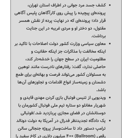
کشف جسد مرد جوانی در اطراف استان تهران،
پرونده‌ای پیچیده را پیش روی کارآگاهان پلیس آگاهی
قرار داد؛ پرونده‌ای که در نهایت پرده از نقش همسر
مقتول، دو دختر او و مردی غریبه در این جنایت
برداشت.
معاون سیاسی وزارت کشور دولت اصلاحات با تاکید بر
اینکه مخالفت با مذاکرات جز اینکه حقانیت و
مظلومیت ایران در سطح جهان را خدشه‌دار کند،
حاصلی ندارد، گفت: رفتارهای نادرست مانند توهین
به مسئولان کشور می‌تواند فرصت و بهانه‌ای برای طمع
دشمنان و زمینه‌ساز انواع اقدامات و تجاوزهای آن‌ها
باشد.
ویدیویی از تنیس فوتبال بازی کردن مهدی قایدی و
شهریار مغانلو دو ستاره تیم ملی فوتبال کشورمان با
دوستانشان در فضای مجازی پربازدید شد./فوتبالی
یک دادگاه تجدیدنظر فدرال در آمریکا به دولت دونالد
ترامپ دستور داد تا ساخت‌وساز پروژه جنجالی سالن
رقص (Ballroom) ۴۰۰ میلیون دلاری در کاخ سفید را