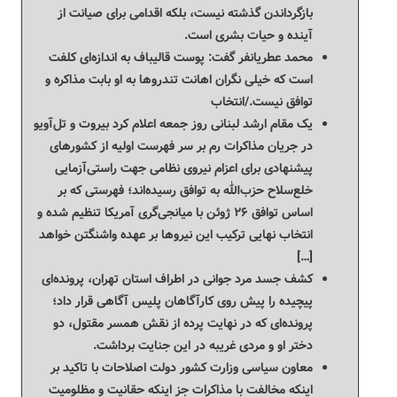
بازگرداندن گذشته نیست، بلکه اقدامی برای صیانت از
آینده و حیات بشری است.
محمد عطریانفر گفت: پوست قالیباف به اندازه‌ای کلفت
است که خیلی نگران اهانت تندروها به او بابت مذاکره و
توافق نیست./انتخاب
یک مقام ارشد لبنانی روز جمعه اعلام کرد بیروت و تل‌آویو
در جریان مذاکرات رم بر سر فهرست اولیه از کشورهای
پیشنهادی برای اعزام نیروی نظامی جهت راستی‌آزمایی
خلع‌سلاح حزب‌الله به توافق رسیده‌اند؛ فهرستی که بر
اساس توافق ۲۶ ژوئن با میانجی‌گری آمریکا تنظیم شده و
انتخاب نهایی ترکیب این نیروها بر عهده واشنگتن خواهد
[…]
کشف جسد مرد جوانی در اطراف استان تهران، پرونده‌ای
پیچیده را پیش روی کارآگاهان پلیس آگاهی قرار داد؛
پرونده‌ای که در نهایت پرده از نقش همسر مقتول، دو
دختر او و مردی غریبه در این جنایت برداشت.
معاون سیاسی وزارت کشور دولت اصلاحات با تاکید بر
اینکه مخالفت با مذاکرات جز اینکه حقانیت و مظلومیت