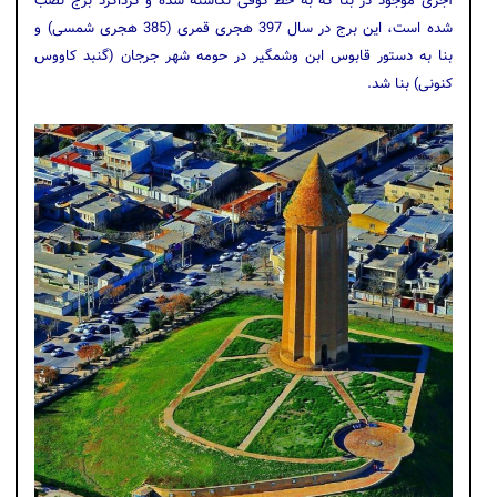
آجری موجود در بنا که به خط کوفی نگاشته شده و گرداگرد برج نصب
شده است، این برج در سال 397 هجری قمری (385 هجری شمسی) و
بنا به دستور قابوس ابن وشمگیر در حومه شهر جرجان (گنبد کاووس
کنونی) بنا شد.