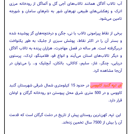
آب تالاب آلاگل همانند تالاب‌های آجی ‌گل و آلماگل از رودخانه مرزی
اترک و زهکشی‌های طبیعی نهرهای شور به نام‌های سامان و شورجه
تامین می‌شود.
برخی از نقاط پیرامونی تالاب با نی، جگن و درختچه‌های گز پوشیده شده
و بستر آن را در اکثر نقاط، پوشش سبزی از جلبک به طور یکنواخت
دربرگرفته است. هر ساله در فصل مهاجرت، هزاران پرنده به تالاب آلاگل
و دیگر تالاب‌های استان می‌آیند و انواع قو، فلامینگو، اردک، پرستوی
دریایی، چنگر، غاز، سلیم، کاکائی، بالکان، آبچلیک و… را می‌توان در
آن‌جا مشاهده کرد.
آق تپه گنبد کاووس
در حدود 15 کیلومتری شمال شرقی شهرستان گنبد
کاووس و در 500 متری شرق محل پیوستن دو رودخانه گرگان و اوغان
قرار دارد.
این تپه, کهن‌ترین روستای پیش از تاریخ در دشت گرگان است که قدمت
آن را بیش از 7500 سال تخمین زده‌اند.