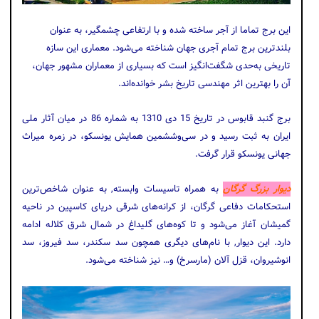
این برج تماما از آجر ساخته شده و با ارتفاعی چشمگیر، به ‌عنوان
بلندترین برج تمام آجری جهان شناخته می‌شود. معماری این سازه
تاریخی به‌حدی شگفت‌انگیز است که بسیاری از معماران مشهور جهان،
آن را بهترین اثر مهندسی تاریخ بشر خوانده‌اند.
برج گنبد قابوس در تاریخ 15 دی 1310 به شماره‌ 86 در میان آثار ملی
ایران به ثبت رسید و در سی‌و‌ششمین همایش یونسکو، در زمره‌ میراث
جهانی یونسکو قرار گرفت.
دیوار بزرگ گرگان
به ‌همراه تاسیسات وابسته, به ‌عنوان شاخص‌ترین
استحکامات دفاعی گرگان، از کرانه‌های شرقی دریای کاسپین در ناحیه
گمیشان آغاز می‌شود و تا کوه‌‌های گلیداغ در شمال شرق کلاله ادامه
دارد. این دیوار, با نام‌های دیگری همچون سد سکندر، سد فیروز، سد
انوشیروان، قزل آلان (مارسرخ) و… نیز شناخته می‌شود.