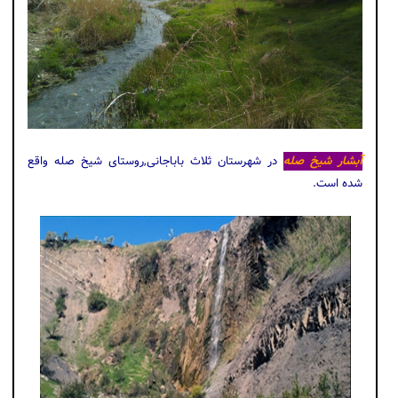
آبشار شیخ صله
در شهرستان ثلاث باباجانی,روستای شیخ صله واقع
شده است.