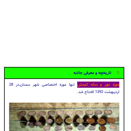
تاریخچه و معرفی جاذبه
موزه مهر و سکه کومش
تنها موزه اختصاصی شهر سمنان,در 28
اردیبهشت 1392 افتتاح شد.