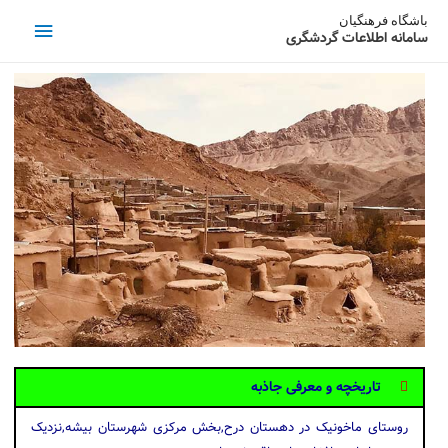
باشگاه فرهنگیان
سامانه اطلاعات گردشگری
تاریخچه و معرفی جاذبه
روستای ماخونیک در دهستان درح,بخش مرکزی شهرستان بیشه,نزدیک