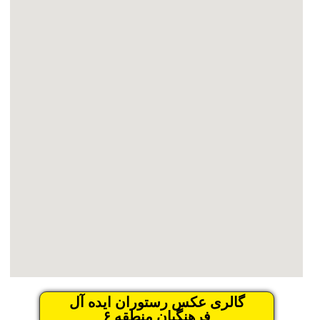
گالری عکس رستوران ایده آل
فرهنگیان منطقه ۶