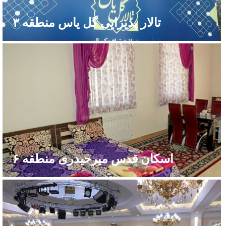
تالار پذیرایی گل یاس منطقه ۳
اسکان قدس میرحیدری منطقه ۶