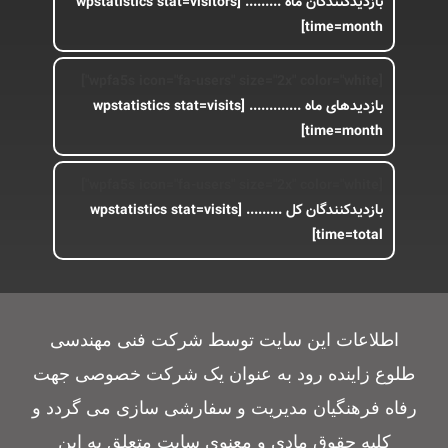
بازدیدکنندگان ماه .........
[wpstatistics stat=visitors
time=month]
[wpfa5s icon="fa-users" size="2x" color="white"]
بازدیدهای ماه .............
[wpstatistics stat=visits
time=month]
[wpfa5s icon="fa-users" size="2x" color="white"]
بازدیدکنندگان کل .........
[wpstatistics stat=visits
time=total]
اطلاعات این سایت توسط شرکت فنی مهندسی
طلوع زاینده رود به عنوان یک شرکت خصوصی جهت
رفاه فرهنگیان مدیریت و سفارشی سازی می گردد و
کلیه حقوق مادی و معنوی سایت متعلق به این