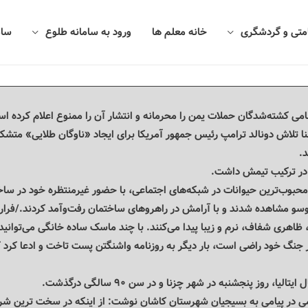
امتی و گردشگری
خانه معلم ها
ورود به سامانه طلوع
سام
می کشته‌شدگان حملات یمن را محرمانه و انتشار آن را ممنوع اعلام کرده ا
ا تلاش دونالد ترامپ رئیس جمهور آمریکا برای ایجاد «ناوگان طلایی» متش
د.
ت در ترکیب تیمش داشت.
ز محبوب‌ترین حیوانات در شبکه‌های اجتماعی، با حضور غیرمنتظره خود در س
سو مشاهده شدند و با آرامش در راهروهای ساختمان رفت‌وآمد کردند./فرار
ظاهری شفاف، نرم و زیبا پیدا می‌کنند. با چند ماسک ساده خانگی می‌توانید
یر جنگ خود راضی است، بار دیگر به روزنامه واشنگتن پست تاخت و ادعا کرد ک
، روز پنجشنبه در شهر چزنا و در سن ۹۰ سالگی درگذشت.
می در پیامی به بسیجیان شهرستان کاشان نوشت: از اینکه در سخت ترین شرا