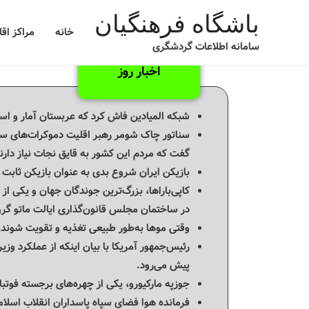
باشگاه فرهنگیان
خانه
مراکز اق
سامانه اطلاعات گردشگری
اخبار روز
شبکه المیادین فاش کرد که عربستان آمار و اسا
سناتور چاک شومر رهبر اقلیت دموکرات‌های سن
گفت که مردم این کشور به قایق نجات نیاز دارن
بازیکن ایران شروع بدی به عنوان بازیکن ثاب
کاپی‌باراها، بزرگ‌ترین جوندگان جهان و یکی ا
در ساختمان مجلس قانون‌گذاری ایالت ماتو گرو
وقتی موها به‌طور طبیعی تغذیه و تقویت شوند، 
رئیس‌جمهور آمریکا با بیان اینکه از عملکرد وز
پیش می‌رود.
جوزپه مارکیورو، یکی از چهره‌های برجسته فوتبال ایتالیا
فرمانده هوا فضای سپاه پاسداران انقلاب اسلا